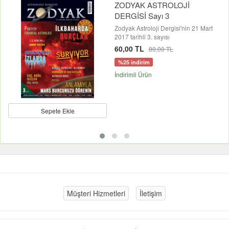
ZODYAK ASTROLOJİ
DERGİSİ Sayı 3
Zodyak Astroloji Dergisi'nin 21 Mart
2017 tarihli 3. sayısı
60,00 TL
80,00 TL
%25 indirim
İndirimli Ürün
Sepete Ekle
Müşteri Hizmetleri
İletişim