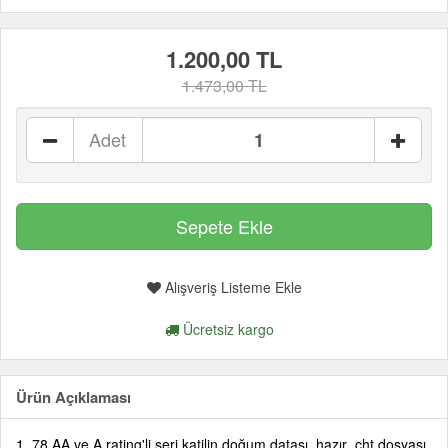
1.200,00 TL
1.473,00 TL
Adet
Alışveriş Listeme Ekle
Ücretsiz kargo
Ürün Açıklaması
1. 78 AA ve A rating'li seri katilin doğum datası, hazır .cht dosyası