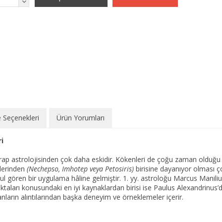
 Seçenekleri
Ürün Yorumları
i
ap astrolojisinden çok daha eskidir. Kökenleri de çoğu zaman olduğu gi
rlerinden
(Nechepso, Imhotep veya Petosiris)
birisine dayanıyor olması 
 gören bir uygulama hâline gelmiştir. 1. yy. astroloğu Marcus Manili
taları konusundaki en iyi kaynaklardan birisi ise Paulus Alexandrinus’du
nların alıntılarından başka deneyim ve örneklemeler içerir.