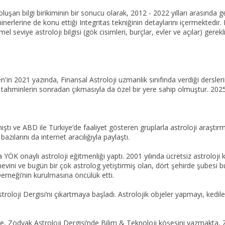
uşan bilgi birikiminin bir sonucu olarak, 2012 - 2022 yılları arasında ge
rlerine de konu ettiği Integritas tekniğinin detaylarını içermektedir. I
mel seviye astroloji bilgisi (gök cisimleri, burçlar, evler ve açılar) gerek
in 2021 yazında, Finansal Astroloji uzmanlık sınıfında verdiği derslerin, 
 tahminlerin sonradan çıkmasıyla da özel bir yere sahip olmuştur. 2025'te
.
nıştı ve ABD ile Türkiye’de faaliyet gösteren gruplarla astroloji araştırma
bazılarını da internet aracılığıyla paylaştı.
 YÖK onaylı astroloji eğitmenliği yaptı. 2001 yılında ücretsiz astroloji k
vini ve bugün bir çok astrolog yetiştirmiş olan, dört şehirde şubesi bu
Derneği’nin kurulmasına öncülük etti.
roloji Dergisi’ni çıkartmaya başladı. Astrolojik objeler yapmayı, kedileri
e, Zodyak Astroloji Dergisi’nde Bilim & Teknoloji köşesini yazmakta, Z