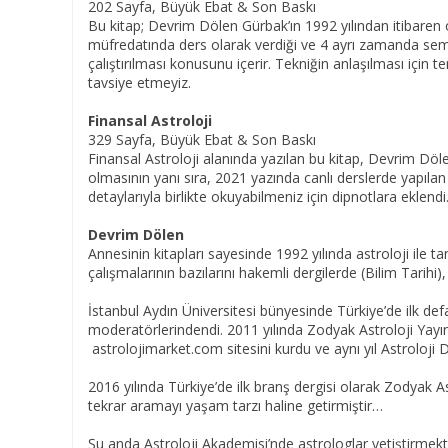
202 Sayfa, Büyük Ebat & Son Baskı
Bu kitap; Devrim Dölen Gürbak’ın 1992 yılından itibaren ol
müfredatında ders olarak verdiği ve 4 ayrı zamanda semine
çalıştırılması konusunu içerir. Tekniğin anlaşılması için te
tavsiye etmeyiz.
Finansal Astroloji
329 Sayfa, Büyük Ebat & Son Baskı
Finansal Astroloji alanında yazılan bu kitap, Devrim Dölen'
olmasının yanı sıra, 2021 yazında canlı derslerde yapılan
detaylarıyla birlikte okuyabilmeniz için dipnotlara eklendi
Devrim Dölen
Annesinin kitapları sayesinde 1992 yılında astroloji ile ta
çalışmalarının bazılarını hakemli dergilerde (Bilim Tarihi), 
İstanbul Aydın Üniversitesi bünyesinde Türkiye’de ilk defa
moderatörlerindendi. 2011 yılında Zodyak Astroloji Yayıne
astrolojimarket.com sitesini kurdu ve aynı yıl Astroloji 
2016 yılında Türkiye’de ilk branş dergisi olarak Zodyak Ast
tekrar aramayı yaşam tarzı haline getirmiştir…
Şu anda Astroloji Akademisi’nde astrologlar yetiştirmekt