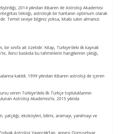
liştirdiği, 2014 yılından itibaren de Astroloji Akademisi
ntegritas tekniği, astrolojik bir haritanın optimum olarak
lidir. Temel seviye bilginiz yoksa, kitabı satın almanızı
bir sınıfa ait özetidir. Kitap, Türkiye’deki ilk kaynak
, İkinci baskıda bu tahminlerin hangilerinin çıktığı,
larına katıldı. 1999 yılından itibaren astroloji de içeren
ursu veren Türkiye’deki ilk Türkçe topluluklarının
lunan Astroloji Akademisi’ni, 2015 yılında
, yatçılığı, ekoköyleri, bilimi, aramayı, yanılmayı ve
odyak Astroloji Yayıncılık’tan, annesi Dürrüşehvar