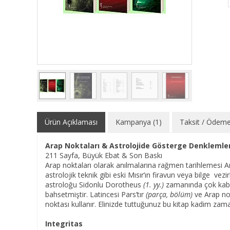
Ürün Açıklaması
Kampanya (1)
Taksit / Ödeme
Arap Noktaları & Astrolojide Gösterge Denklemler
211 Sayfa, Büyük Ebat & Son Baskı
Arap noktaları olarak anılmalarına rağmen tarihlemesi Ar
astrolojik teknik gibi eski Mısır’ın firavun veya bilge vezi
astroloğu Sidonlu Dorotheus
(1. yy.)
zamanında çok kabul
bahsetmiştir. Latincesi Pars’tır
(parça, bölüm)
ve Arap nok
noktası kullanır. Elinizde tuttuğunuz bu kitap kadim zama
Integritas