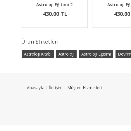
1
Astroloji Eğitimi 2
Astroloji Eğ
430,00 TL
430,00
Ürün Etiketleri
Astroloji Kitabı
Astroloji
Astroloji Eğitimi
Devrim
Anasayfa
|
İletişim
|
Müşteri Hizmetleri