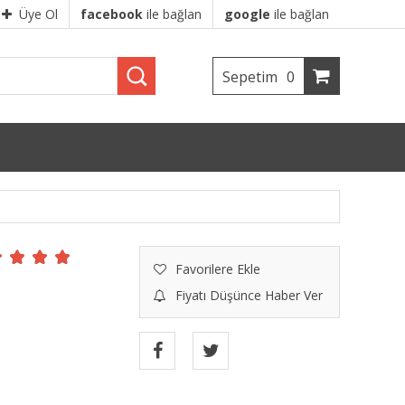
Üye Ol
facebook
ile bağlan
google
ile bağlan
Sepetim
0
Favorilere Ekle
Fiyatı Düşünce Haber Ver