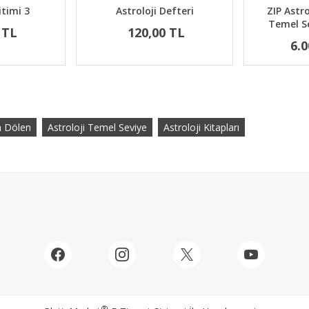
itimi 3
Astroloji Defteri
ZIP Astr
Temel S
 TL
120,00 TL
6.0
 Dölen
Astroloji Temel Seviye
Astroloji Kitapları
®