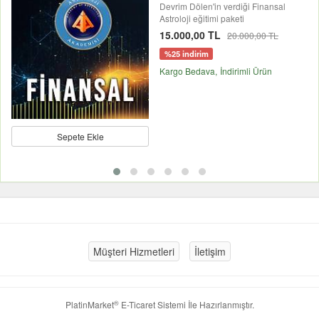
Devrim Dölen'in verdiği Finansal
Astroloji eğitimi paketi
15.000,00 TL
20.000,00 TL
%25 indirim
Kargo Bedava
İndirimli Ürün
Sepete Ekle
Müşteri Hizmetleri
İletişim
®
PlatinMarket
E-Ticaret Sistemi
İle Hazırlanmıştır.