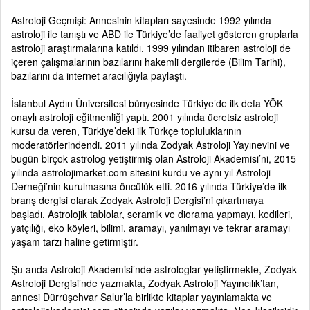
Astroloji Geçmişi: Annesinin kitapları sayesinde 1992 yılında
astroloji ile tanıştı ve ABD ile Türkiye’de faaliyet gösteren gruplarla
astroloji araştırmalarına katıldı. 1999 yılından itibaren astroloji de
içeren çalışmalarının bazılarını hakemli dergilerde (Bilim Tarihi),
bazılarını da internet aracılığıyla paylaştı.
İstanbul Aydın Üniversitesi bünyesinde Türkiye’de ilk defa YÖK
onaylı astroloji eğitmenliği yaptı. 2001 yılında ücretsiz astroloji
kursu da veren, Türkiye’deki ilk Türkçe topluluklarının
moderatörlerindendi. 2011 yılında Zodyak Astroloji Yayınevini ve
bugün birçok astrolog yetiştirmiş olan Astroloji Akademisi’ni, 2015
yılında astrolojimarket.com sitesini kurdu ve aynı yıl Astroloji
Derneği’nin kurulmasına öncülük etti. 2016 yılında Türkiye’de ilk
branş dergisi olarak Zodyak Astroloji Dergisi’ni çıkartmaya
başladı. Astrolojik tablolar, seramik ve diorama yapmayı, kedileri,
yatçılığı, eko köyleri, bilimi, aramayı, yanılmayı ve tekrar aramayı
yaşam tarzı haline getirmiştir.
Şu anda Astroloji Akademisi’nde astrologlar yetiştirmekte, Zodyak
Astroloji Dergisi’nde yazmakta, Zodyak Astroloji Yayıncılık’tan,
annesi Dürrüşehvar Salur’la birlikte kitaplar yayınlamakta ve