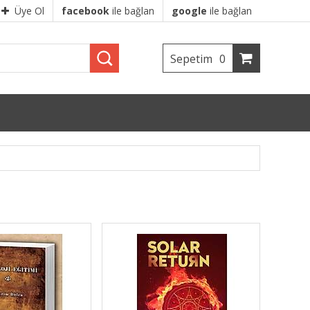
Üye Ol
facebook
ile bağlan
google
ile bağlan
Sepetim
0