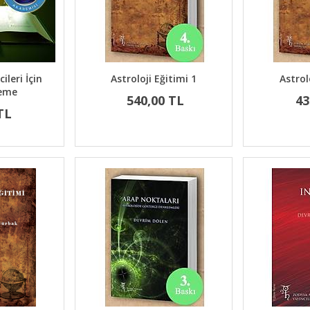
ileri İçin
Astroloji Eğitimi 1
Astrol
eme
540,00 TL
43
TL