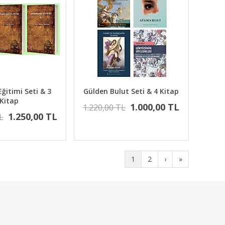
Eğitimi Seti & 3
Gülden Bulut Seti & 4 Kitap
Kitap
1.000,00 TL
1.220,00 TL
1.250,00 TL
L
1
2
›
»