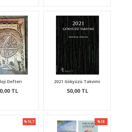
loji Defteri
2021 Gökyüzü Takvimi
0,00 TL
50,00 TL
%10,7
%18