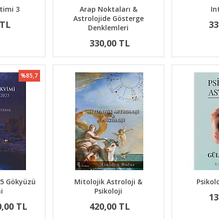
itimi 3
Arap Noktaları &
In
Astrolojide Gösterge
 TL
33
Denklemleri
330,00 TL
%85,7
025 Gökyüzü
Mitolojik Astroloji &
Psikolo
i
Psikoloji
13
0,00 TL
420,00 TL