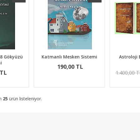
028 Gökyüzü
Katmanlı Mesken Sistemi
Astroloji 
i
190,00 TL
 TL
1.400,00 T
am
25
ürün listeleniyor.