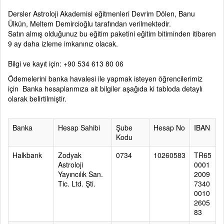
Dersler Astroloji Akademisi eğitmenleri Devrim Dölen, Banu
Ülkün, Meltem Demircioğlu tarafından verilmektedir.
Satın almış olduğunuz bu eğitim paketini eğitim bitiminden itibaren
9 ay daha izleme imkanınız olacak.
Bilgi ve kayıt için: +90 534 613 80 06
Ödemelerini banka havalesi ile yapmak isteyen öğrencilerimiz
için Banka hesaplarımıza ait bilgiler aşağıda ki tabloda detaylı
olarak belirtilmiştir.
Banka
Hesap Sahibi
Şube
Hesap No
IBAN
Kodu
Halkbank
Zodyak
0734
10260583
TR65
Astroloji
0001
Yayıncılık San.
2009
Tic. Ltd. Şti.
7340
0010
2605
83