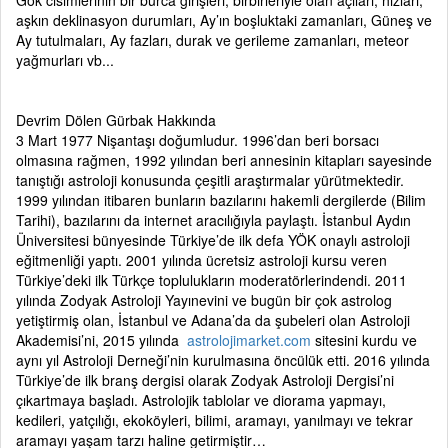
Gök cisimlerinin bir burca girişleri, birbirleriyle olan açıları, hızları,
aşkın deklinasyon durumları, Ay’ın boşluktaki zamanları, Güneş ve
Ay tutulmaları, Ay fazları, durak ve gerileme zamanları, meteor
yağmurları vb...
Devrim Dölen Gürbak Hakkında
3 Mart 1977 Nişantaşı doğumludur. 1996’dan beri borsacı
olmasına rağmen, 1992 yılından beri annesinin kitapları sayesinde
tanıştığı astroloji konusunda çeşitli araştırmalar yürütmektedir.
1999 yılından itibaren bunların bazılarını hakemli dergilerde (Bilim
Tarihi), bazılarını da internet aracılığıyla paylaştı. İstanbul Aydın
Üniversitesi bünyesinde Türkiye’de ilk defa YÖK onaylı astroloji
eğitmenliği yaptı. 2001 yılında ücretsiz astroloji kursu veren
Türkiye’deki ilk Türkçe toplulukların moderatörlerindendi. 2011
yılında Zodyak Astroloji Yayınevini ve bugün bir çok astrolog
yetiştirmiş olan, İstanbul ve Adana’da da şubeleri olan Astroloji
Akademisi’ni, 2015 yılında
astrolojimarket.com
sitesini kurdu ve
aynı yıl Astroloji Derneği’nin kurulmasına öncülük etti. 2016 yılında
Türkiye’de ilk branş dergisi olarak Zodyak Astroloji Dergisi’ni
çıkartmaya başladı. Astrolojik tablolar ve diorama yapmayı,
kedileri, yatçılığı, ekoköyleri, bilimi, aramayı, yanılmayı ve tekrar
aramayı yaşam tarzı haline getirmiştir…