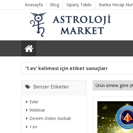
Anasayfa
Blog
Sipariş Takibi
Banka Hesap Num
Tüm Kategoriler
'1.ev' kelimesi için etiket sonuçları
Benzer Etiketler
Evler
Webinar
Devrim Dölen Gürbak
1.ev