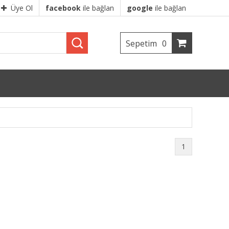
Üye Ol
facebook
ile bağlan
google
ile bağlan
Sepetim
0
1